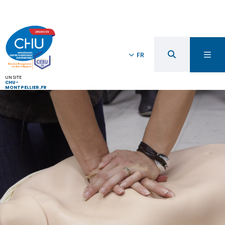
FR
UN SITE
CHU-
MONTPELLIER.FR