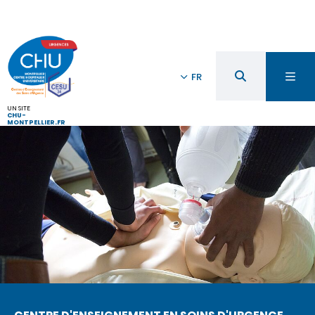
FR
UN SITE
CHU-
MONTPELLIER.FR