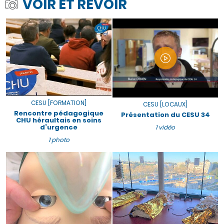
VOIR ET REVOIR
CESU [FORMATION]
CESU [LOCAUX]
Rencontre pédagogique
Présentation du CESU 34
CHU héraultais en soins
d’urgence
1 vidéo
1 photo