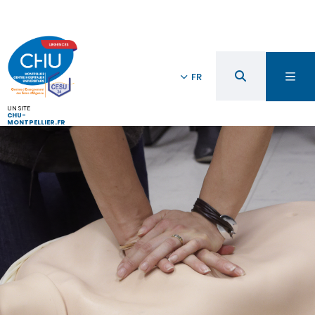
FR
UN SITE
CHU-
MONTPELLIER.FR