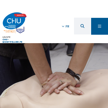
FR
UN SITE
CHU-
MONTPELLIER.FR