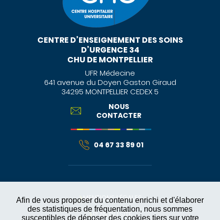
CENTRE D’ENSEIGNEMENT DES SOINS
D’URGENCE 34
CHU DE MONTPELLIER
UFR Médecine
641 avenue du Doyen Gaston Giraud
34295 MONTPELLIER CEDEX 5
NOUS
CONTACTER
04 67 33 89 01
MENTIONS LÉGALES
Afin de vous proposer du contenu enrichi et d'élaborer
des statistiques de fréquentation, nous sommes
PLAN DU SITE
susceptibles de déposer des cookies tiers sur votre