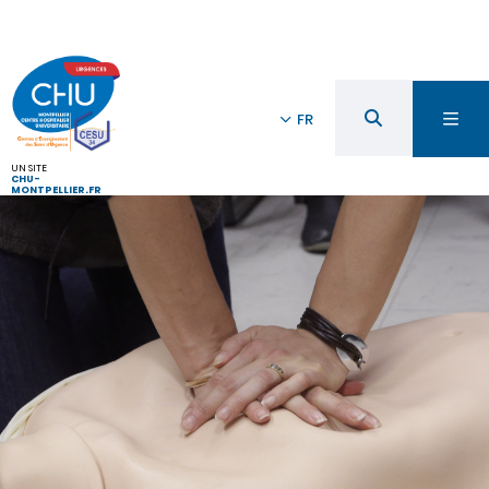
FR
UN SITE
CHU-
MONTPELLIER.FR