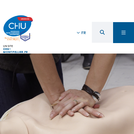
FR
UN SITE
CHU-
MONTPELLIER.FR