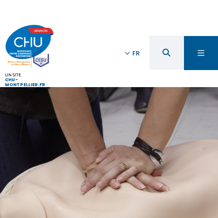
FR
UN SITE
CHU-
MONTPELLIER.FR