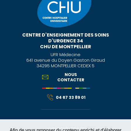
CENTRE D’ENSEIGNEMENT DES SOINS
D’URGENCE 34
CHU DE MONTPELLIER
UFR Médecine
641 avenue du Doyen Gaston Giraud
34295 MONTPELLIER CEDEX 5
NOUS
CONTACTER
04 67 33 89 01
MENTIONS LÉGALES
Afin de vous proposer du contenu enrichi et d'élaborer