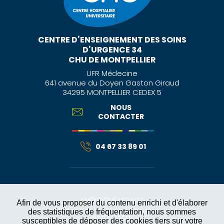
CENTRE D’ENSEIGNEMENT DES SOINS
D’URGENCE 34
CHU DE MONTPELLIER
UFR Médecine
641 avenue du Doyen Gaston Giraud
34295 MONTPELLIER CEDEX 5
NOUS
CONTACTER
04 67 33 89 01
MENTIONS LÉGALES
Afin de vous proposer du contenu enrichi et d'élaborer
des statistiques de fréquentation, nous sommes
PLAN DU SITE
susceptibles de déposer des cookies tiers sur votre