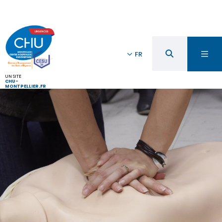
FR
UN SITE
CHU-
MONTPELLIER.FR