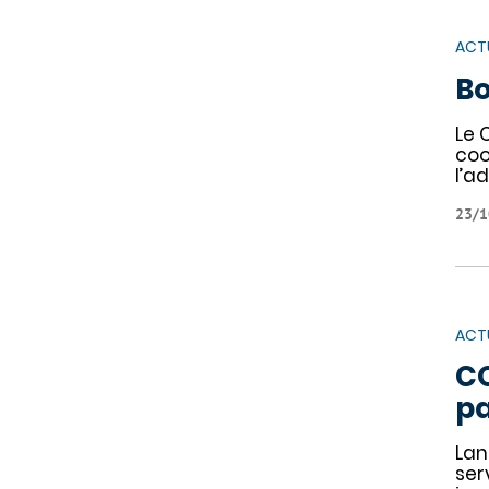
ACT
Bo
Le 
coo
l’a
23/1
ACT
CO
pa
Lan
ser