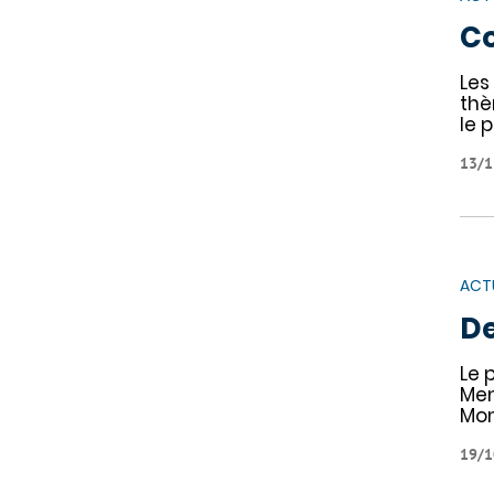
Co
Les
thè
le p
13/1
ACT
De
Le 
Men
Mon
19/1