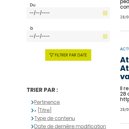
péd
Du
com
28/0
à
ACT
FILTRER PAR DATE
At
At
va
Il 
TRIER PAR :
28 
htt
Pertinence
[Titre]
28/0
Type de contenu
Date de dernière modification