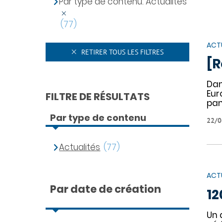
Par type de contenu: Actualités
(77)
ACT
RETIRER TOUS LES FILTRES
[R
Dan
Eur
FILTRE DE RÉSULTATS
pan
Par type de contenu
22/0
Actualités
(77)
ACT
Par date de création
12
Un 