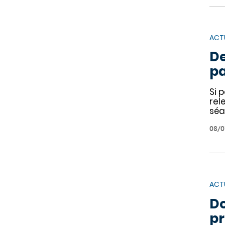
ACT
De
pa
Si 
rel
séa
08/0
ACT
Do
pr