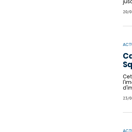
jus
20/0
ACT
Ca
Sq
Cet
l'i
d'i
23/0
ACT