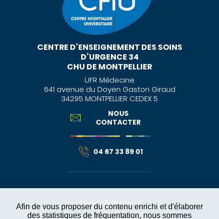
CENTRE D’ENSEIGNEMENT DES SOINS
D’URGENCE 34
CHU DE MONTPELLIER
UFR Médecine
641 avenue du Doyen Gaston Giraud
34295 MONTPELLIER CEDEX 5
NOUS
CONTACTER
04 67 33 89 01
MENTIONS LÉGALES
Afin de vous proposer du contenu enrichi et d'élaborer
des statistiques de fréquentation, nous sommes