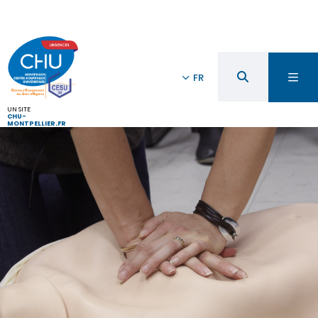
FR
UN SITE
CHU-
MONTPELLIER.FR