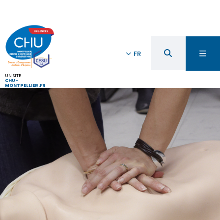
FR
UN SITE
CHU-
MONTPELLIER.FR