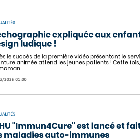
UALITÉS
échographie expliquée aux enfan
sign ludique !
ès le succès de la première vidéo présentant le serv
nture animée attend les jeunes patients ! Cette foi
 maman
3/2025 01:00
UALITÉS
IHU "Immun4Cure" est lancé et fait
s maladies auto-immunes