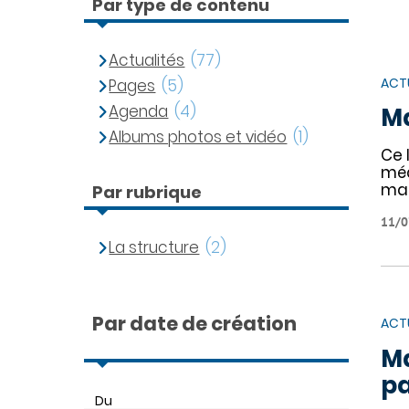
Par type de contenu
Actualités
(77)
ACT
Pages
(5)
Agenda
(4)
Ma
Albums photos et vidéo
(1)
Ce 
méd
mal
Par rubrique
11/0
La structure
(2)
Par date de création
ACT
Ma
pa
Du