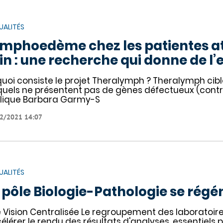
UALITÉS
mphoedème chez les patientes at
in : une recherche qui donne de l’
quoi consiste le projet Theralymph ? Theralymph c
quels ne présentent pas de gènes défectueux (con
lique Barbara Garmy-S
2/2021 14:07
UALITÉS
 pôle Biologie-Pathologie se régé
 Vision Centralisée Le regroupement des laboratoires
élérer le rendu des résultats d'analyses, essentiels 