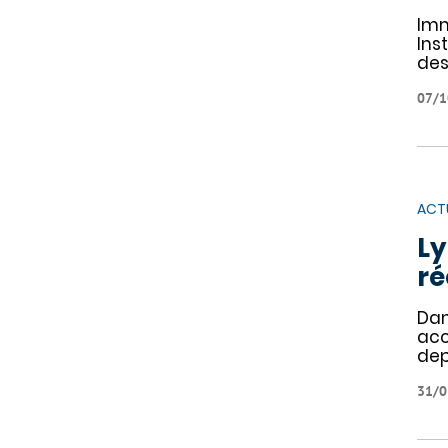
Imm
Ins
des
07/1
ACT
Ly
ré
Dan
acc
dep
31/0