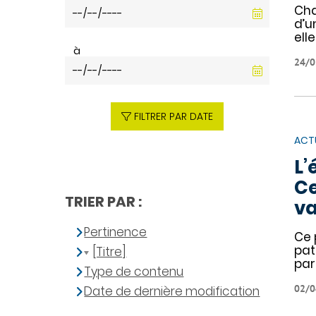
Cha
d’u
elle
à
24/0
FILTRER PAR DATE
ACT
L’
Ce
TRIER PAR :
va
Pertinence
Ce 
pat
[Titre]
par
Type de contenu
02/0
Date de dernière modification