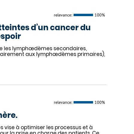
relevance:
100%
teintes d’un cancer du
espoir
ible les lymphœdèmes secondaires,
trairement aux lymphœdèmes primaires),
relevance:
100%
nère.
 vise à optimiser les processus et à
pour la prise en charge des patients. Ce