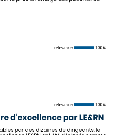
relevance:
100%
relevance:
100%
re d’excellence par LE&RN
bles par des dizaines de dirigeants, le